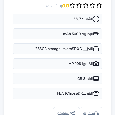
(0 أصوات)
256GB storage, 
N/A
ركة