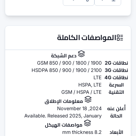
كاملة
عم الشبكة
GSM 850 / 900 / 
HSDPA 850 / 900 / 
GSM /
مات الإطلاق
Available. Released 20
صفات الهيكل