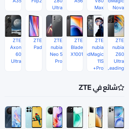
A35
Flip2
Z80
Ultra
ZTE
ZTE
ZTE
Axon
Pad
nubia
60
Neo 5
Ultra
Pro