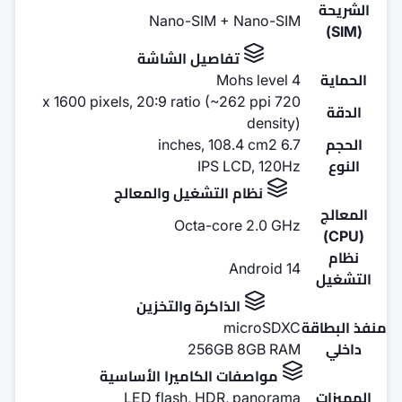
Nano-SIM 
صيل الشاشة
M
720 x 1600 pixels, 20:9 ratio (
IPS
لتشغيل والمعالج
Octa-c
اكرة والتخزين
256G
الكاميرا الأساسية
LED flash, HD