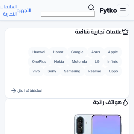
العلامات
تواصل
الأجهزة
الأخبار
AR
التجارية
معنا
Huawei
Honor
G
OnePlus
Nokia
M
vivo
Sony
Sams
استكشاف الكل