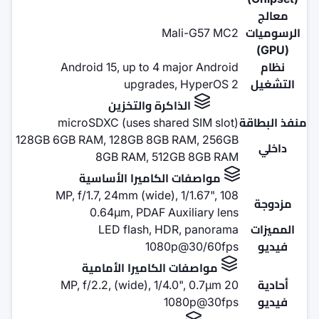
Ma
Android 15, up to 4 m
upgrades,
اكرة والتخزين
microSDXC (uses share
128GB 6GB RAM, 128GB 8GB 
8GB RAM, 512
الكاميرا الأساسية
108 MP, f/1.7, 24mm (wide),
0.64µm, PDAF Aux
LED flash, HD
1080p
الكاميرا الأمامية
10