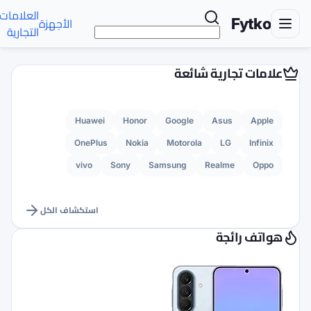
العلامات
تواصل
الأجهزة
الأخبار
AR
التجارية
معنا
Huawei
Honor
G
OnePlus
Nokia
M
vivo
Sony
Sams
استكشاف الكل