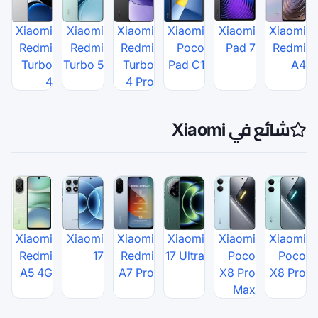
Xiaomi
Xiaomi
Xiaomi
X
Redmi
Redmi
Redmi
Turbo
Turbo 5
Turbo
P
4
4 Pro
Xiaomi
Xiaomi
Xiaomi
X
Redmi
17
Redmi
17
A5 4G
A7 Pro