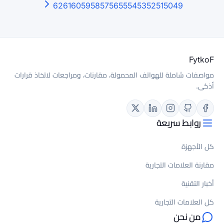
62
61
60
59
58
57
56
5
لة، مقارنات، ومراجعات لاتخاذ قرارات