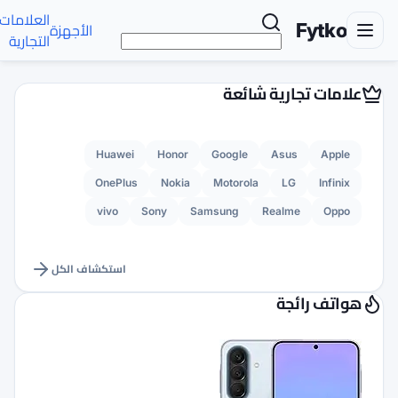
العلامات
تواصل
الأجهزة
الأخبار
AR
التجارية
معنا
Huawei
Honor
G
OnePlus
Nokia
M
vivo
Sony
Sams
استكشاف الكل