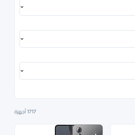
1717
أجهزة