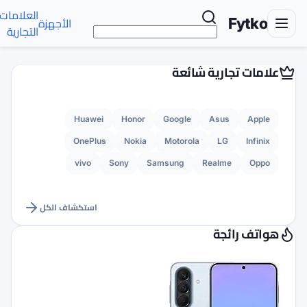
العلامات
تواصل
الأجهزة
الأخبار
AR
التجارية
معنا
Huawei
Honor
G
OnePlus
Nokia
M
vivo
Sony
Sams
استكشاف الكل