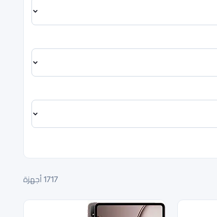
1717
أجهزة