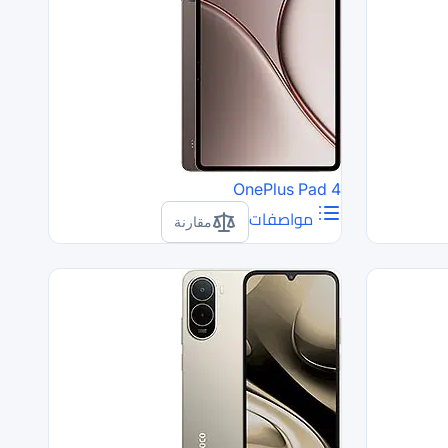
OnePlus Pad 4
مواصفات
مقارنة