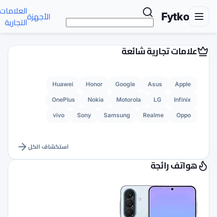
العلامات
تواصل
الأجهزة
الأخبار
AR
التجارية
معنا
Huawei
Honor
G
OnePlus
Nokia
M
vivo
Sony
Sams
استكشاف الكل