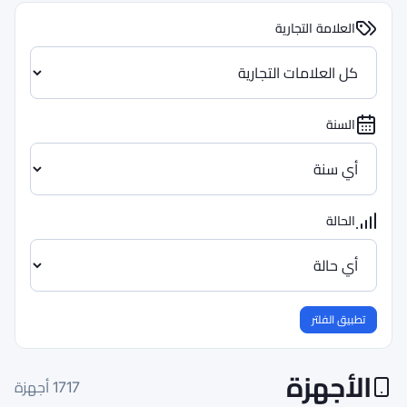
1717
أجهزة