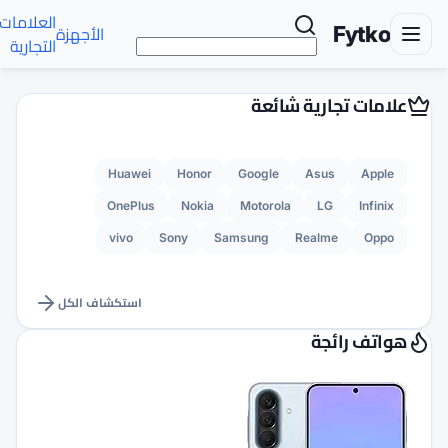
العلامات
تواصل
الأجهزة
الأخبار
AR
التجارية
معنا
Huawei
Honor
G
OnePlus
Nokia
M
vivo
Sony
Sams
استكشاف الكل