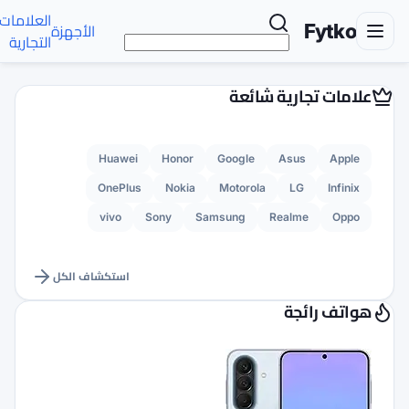
العلامات
تواصل
الأجهزة
الأخبار
AR
التجارية
معنا
Huawei
Honor
G
OnePlus
Nokia
M
vivo
Sony
Sams
استكشاف الكل