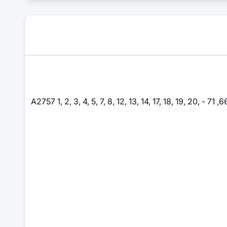
1, 2, 3, 4, 5, 7, 8, 11, 12, 13, 14, 17, 18, 19, 20, 21, 25, 26, 28, 29, 30, 32, 34, 38, 39, 40, 41, 42, 46, 48, 66, 71 - A2757 1, 2, 3, 4, 5, 7, 8, 12, 13, 14, 17, 18, 19, 20,