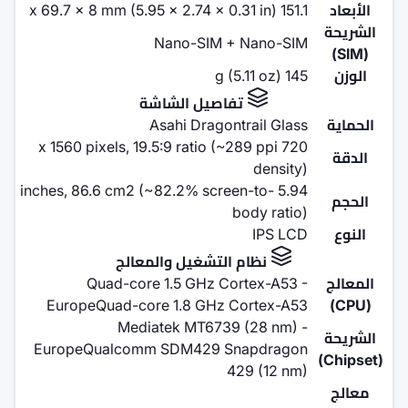
Nano-SIM 
تفاصيل الش
Asahi Drago
720 x 1560 pixels, 19.5:9 ratio 
5.94 inches, 86.6 cm2 (~82.2% sc
نظام التشغيل وا
Quad-core 1.5 GHz C
EuropeQuad-core 1.8 GHz
Mediatek MT673
EuropeQualcomm SDM429 